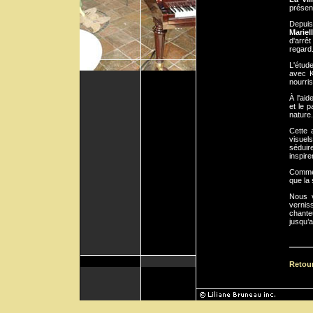
présent
Depuis
Mariel
d'arrê
regard
L'étude
avec K
nourri
À l'aid
et le p
nature.
Cette 
visuel
séduire
inspire
Commen
que la 
Nous v
vernis
chante
jusqu’
Retou