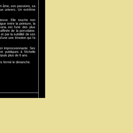
son âme, ses passions, sa
leux univers. Un extrême
atesse. Elle touche non
gue entre la peinture, la
avaria est l’une des plus
ffinée de la porcelaine.
et par la subtilité de ses
’une une émotion qui l’a
 est impressionnante. Ses
t publiques à l’échelle
depuis plus de 6 ans.
es fermé le dimanche.