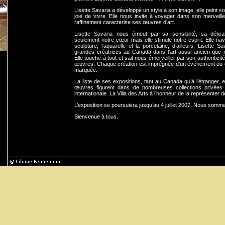
Lisette Savaria a développé un style à son image; elle peint 
joie de vivre. Elle nous invite à voyager dans son merveil
raffinement caractérise ses œuvres d’art.
Lisette Savaria nous émeut par sa sensibilité, sa délic
seulement notre cœur mais elle stimule notre esprit. Elle navi
sculpture, l’aquarelle et la porcelaine; d’ailleurs, Lisette S
grandes créatrices au Canada dans l’art aussi ancien que ra
Elle touche à tout et sait nous émerveiller par son authenticité 
œuvres. Chaque création est imprégnée d’un événement ou d
marquée.
La liste de ses expositions, tant au Canada qu’à l’étranger,
œuvres figurent dans de nombreuses collections privées e
internationale. La Villa des Arts à l’honneur de la représenter 
L’exposition se poursuivra jusqu’au 4 juillet 2007. Nous somm
Bienvenue à tous.